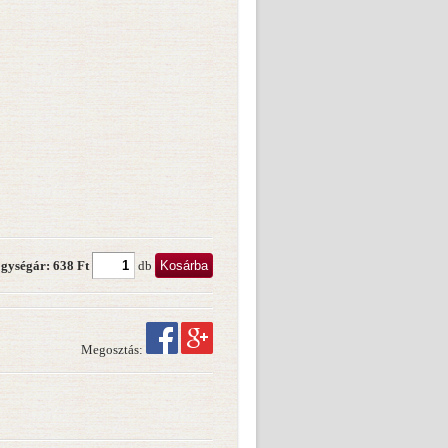
Kosárba
gységár: 638 Ft
db
Megosztás: