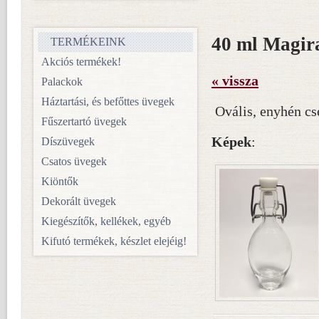
40 ml Magira
TERMÉKEINK
Akciós termékek!
« vissza
Palackok
Háztartási, és befőttes üvegek
Ovális, enyhén cs
Fűszertartó üvegek
Képek
:
Díszüvegek
Csatos üvegek
Kiöntők
Dekorált üvegek
Kiegészítők, kellékek, egyéb
Kifutó termékek, készlet elejéig!