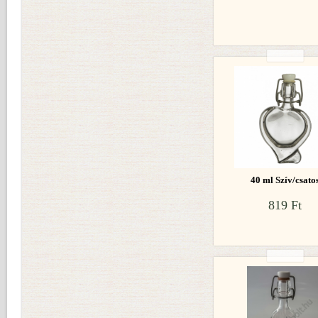
40 ml Szív/csato
819 Ft