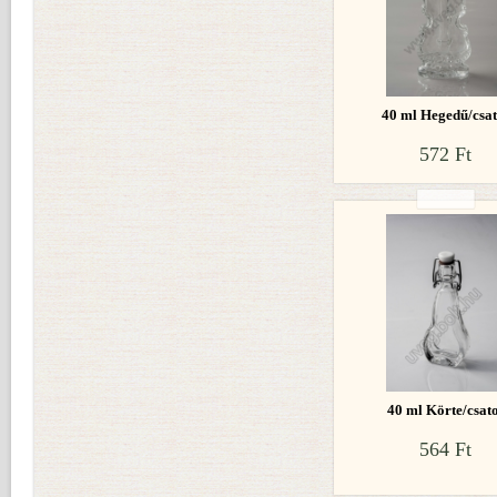
40 ml Hegedű/csat
572 Ft
40 ml Körte/csat
564 Ft