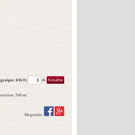
Kosárba
gységár: 636 Ft
db
tartalom: 500 ml.
Megosztás: