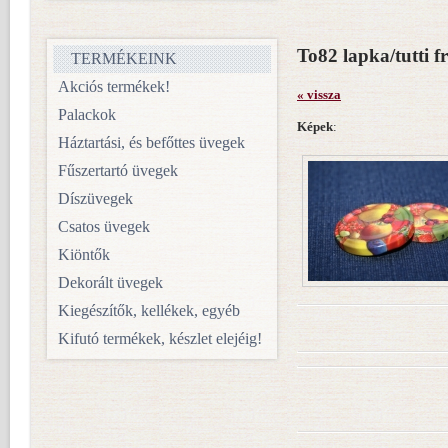
To82 lapka/tutti f
TERMÉKEINK
Akciós termékek!
« vissza
Palackok
Képek
:
Háztartási, és befőttes üvegek
Fűszertartó üvegek
Díszüvegek
Csatos üvegek
Kiöntők
Dekorált üvegek
Kiegészítők, kellékek, egyéb
Kifutó termékek, készlet elejéig!