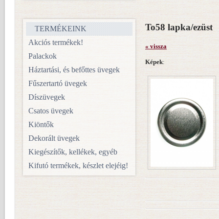
To58 lapka/ezüst
TERMÉKEINK
Akciós termékek!
« vissza
Palackok
Képek
:
Háztartási, és befőttes üvegek
Fűszertartó üvegek
Díszüvegek
Csatos üvegek
Kiöntők
Dekorált üvegek
Kiegészítők, kellékek, egyéb
Kifutó termékek, készlet elejéig!