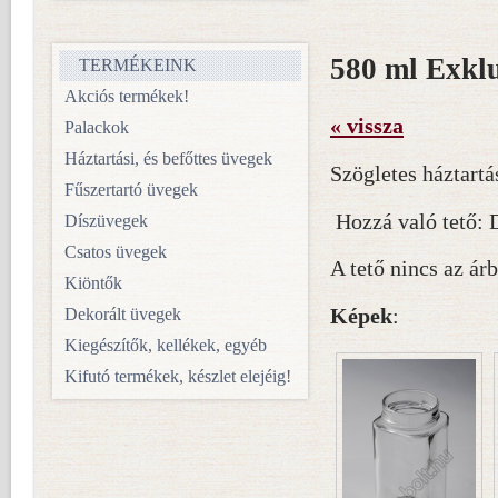
580 ml Exkl
TERMÉKEINK
Akciós termékek!
« vissza
Palackok
Háztartási, és befőttes üvegek
Szögletes háztartá
Fűszertartó üvegek
Hozzá való tető: 
Díszüvegek
Csatos üvegek
A tető nincs az ár
Kiöntők
Képek
:
Dekorált üvegek
Kiegészítők, kellékek, egyéb
Kifutó termékek, készlet elejéig!