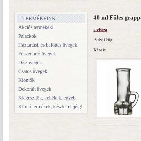
40 ml Füles grap
TERMÉKEINK
Akciós termékek!
« vissza
Palackok
Súly:128g
Háztartási, és befőttes üvegek
Képek
:
Fűszertartó üvegek
Díszüvegek
Csatos üvegek
Kiöntők
Dekorált üvegek
Kiegészítők, kellékek, egyéb
Kifutó termékek, készlet elejéig!