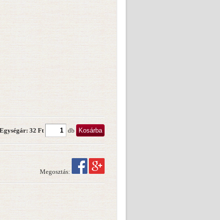
Kosárba
Egységár: 32 Ft
db
Megosztás: