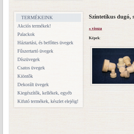
Szintetikus dugó, s
TERMÉKEINK
Akciós termékek!
« vissza
Palackok
Képek
:
Háztartási, és befőttes üvegek
Fűszertartó üvegek
Díszüvegek
Csatos üvegek
Kiöntők
Dekorált üvegek
Kiegészítők, kellékek, egyéb
Kifutó termékek, készlet elejéig!