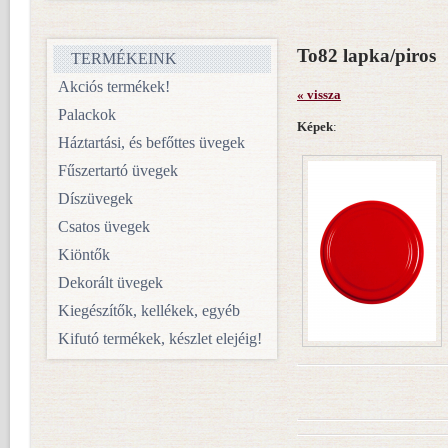
To82 lapka/piros
TERMÉKEINK
Akciós termékek!
« vissza
Palackok
Képek
:
Háztartási, és befőttes üvegek
Fűszertartó üvegek
Díszüvegek
Csatos üvegek
Kiöntők
Dekorált üvegek
Kiegészítők, kellékek, egyéb
Kifutó termékek, készlet elejéig!