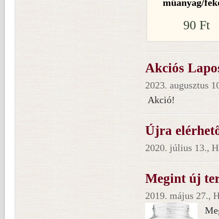
műanyag/fek
90 Ft
Akciós Lapos
2023. augusztus 10
Akció!
Újra elérhet
2020. július 13., 
Megint új te
2019. május 27., 
Meg