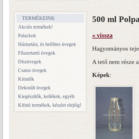
500 ml Polp
TERMÉKEINK
Akciós termékek!
« vissza
Palackok
Háztartási, és befőttes üvegek
Hagyományos tejes
Fűszertartó üvegek
A tető nem része 
Díszüvegek
Csatos üvegek
Képek
:
Kiöntők
Dekorált üvegek
Kiegészítők, kellékek, egyéb
Kifutó termékek, készlet elejéig!